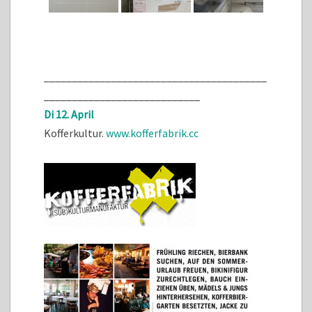
________________________________________
____________________________
Di 12. April
Kofferkultur.
www.kofferfabrik.cc