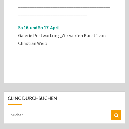
________________________________________
______________________________
Sa 16. und So 17. April
Galerie Postwurf.org „Wir werfen Kunst“ von
Christian Weiß
CLINC DURCHSUCHEN
Suchen
Suche
nach: