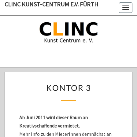
CLINC KUNST-CENTRUM E.V. FÜRTH
Skip
Togg
to
navig
CLINC KUNST-
content
CENTRUM E.V.
FÜRTH
Kunst-Centrum E.V. Fürth Ateliers Für Künstler, Günstige Co-
Working-Plätze Werkräume
KONTOR
KONTOR 3
3
Ab Juni 2011 wird dieser Raum an
Kreativschaffende vermietet.
Mehr Info zu den MieterInnen demnächst an