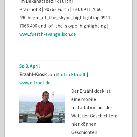
im Dekanatsbezirk Fürth)
Pfarrhof 3 | 90762 Fürth | Tel.
0911 7666
490
begin_of_the_skype_highlighting
0911
7666 490
end_of_the_skype_highlighting
|
www.fuerth-evangelisch.de
________________________________________
_________________________
So 3. April
Erzähl-Kiosk
von
Martin Ellrodt
|
www.ellrodt.de
Der Erzählkiosk ist
eine mobile
Installation aus der
Welt der Geschichten:
hier können
Geschichten