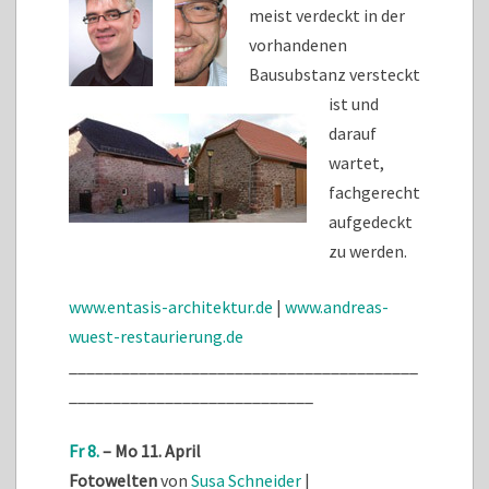
meist verdeckt in der
vorhandenen
Bausubstanz versteckt
ist und
darauf
wartet,
fachgerecht
aufgedeckt
zu werden.
www.entasis-architektur.de
|
www.andreas-
wuest-restaurierung.de
________________________________________
____________________________
Fr 8.
– Mo 11. April
Fotowelten
von
Susa Schneider
|