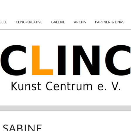
UELL
CLINC-KREATIVE
GALERIE
ARCHIV
PARTNER & LINKS
KUNST-CENTR
FÜRTH
Ateliers Für Künstler, Günstige C
SABINE
SABINE