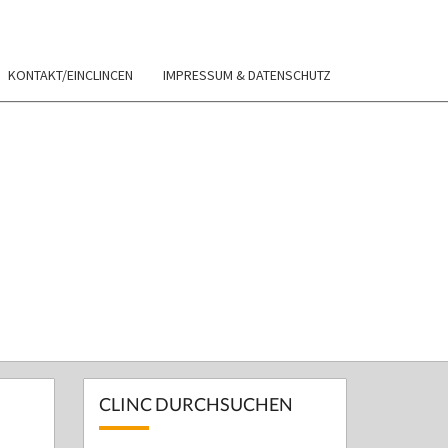
KONTAKT/EINCLINCEN
IMPRESSUM & DATENSCHUTZ
UM E.V.
o-Working-Plätze Werkräume
CLINC DURCHSUCHEN